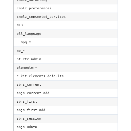
cmplz_preferences
cmplz_consented_services
NID
pll_language
__mpq_*
mp_*
ht_ctc_admin
elementor*
e_kit-elements-defaults
sbjs_current
sbjs_current_add
sbjs_first
sbjs_first_add
sbjs_session
sbjs_udata