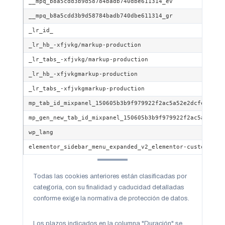
__mpq_b8a5cdd3b9d58784badb740dbe611314_ev
__mpq_b8a5cdd3b9d58784badb740dbe611314_gr
_lr_id_
_lr_hb_-xfjvkg/markup-production
_lr_tabs_-xfjvkg/markup-production
_lr_hb_-xfjvkgmarkup-production
_lr_tabs_-xfjvkgmarkup-production
mp_tab_id_mixpanel_150605b3b9f979922f2ac5a52e2dcfe9
mp_gen_new_tab_id_mixpanel_150605b3b9f979922f2ac5a52e2d
wp_lang
elementor_sidebar_menu_expanded_v2_elementor-custom-ele
Todas las cookies anteriores están clasificadas por
categoría, con su finalidad y caducidad detalladas
conforme exige la normativa de protección de datos.
Los plazos indicados en la columna "Duración" se