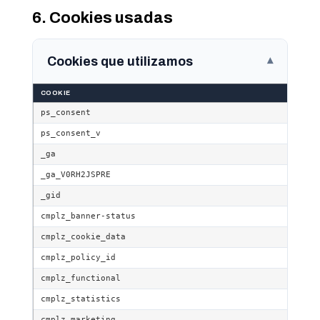
6. Cookies usadas
Cookies que utilizamos
▾
COOKIE
ps_consent
ps_consent_v
_ga
_ga_V0RH2JSPRE
_gid
cmplz_banner-status
cmplz_cookie_data
cmplz_policy_id
cmplz_functional
cmplz_statistics
cmplz_marketing