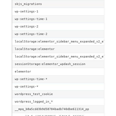
sbjs_migrations
wp-settings-1
wp-settings-time-1
wp-settings-2
wp-settings-time-2
localStorage:elementor_sidebar_menu_expanded_v2_element
localStorage:elementor
localStorage:elementor_sidebar_menu_expanded_v2_element
sessionStorage:elementor_wpdash_session
elementor
wp-settings-time-*
wp-settings-*
wordpress_test_cookie
wordpress_logged_in_*
__mpq_b8a5cdd3b9d58784badb740dbe611314_pp